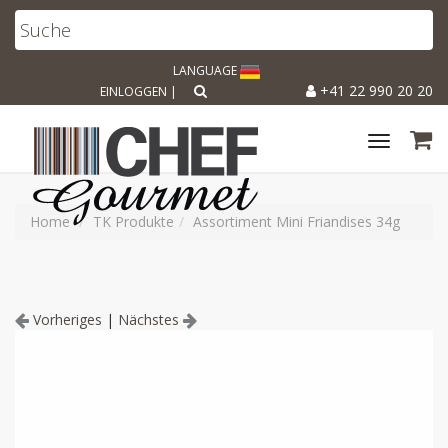
LANGUAGE
+41 22 990 20 20
EINLOGGEN
|
Toggle
navigat
Home
TK Produkte
Assortiment Mini Friandises 34g
Vorheriges
|
Nächstes