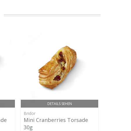
.
DETAILS SEHEN
Bridor
Bridor
ade
Mini Cranberries Torsade
Mini Zimt
30g
35 gr.