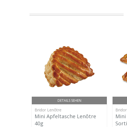
DETAILS SEHEN
Bridor Lenôtre
Bridor
Mini Apfeltasche Lenôtre
Mini
40g
Sort