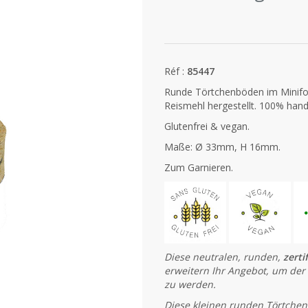
Réf :
85447
Runde Törtchenböden im Minifor
Reismehl hergestellt. 100% han
Glutenfrei & vegan.
Maße: Ø 33mm, H 16mm.
Zum Garnieren.
Diese neutralen, runden,
zerti
erweitern Ihr Angebot, um der
zu werden.
Diese kleinen runden Törtchen