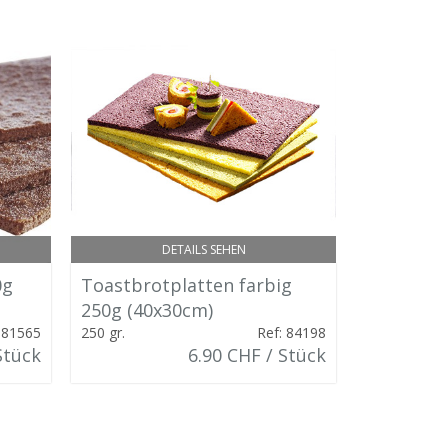
DETAILS SEHEN
0g
Toastbrotplatten farbig
La Rose Noi
Törtchen
250g (40x30cm)
Rund Ø3.
 81565
250 gr.
Ref: 84198
Stück
6.90 CHF / Stück
7 gr.