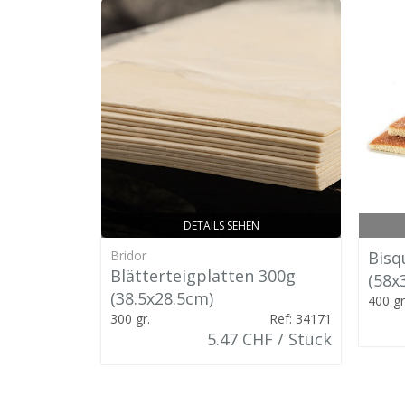
DETAILS SEHEN
Bridor
Bisq
Blätterteigplatten 300g
(58x
(38.5x28.5cm)
400 gr
300 gr.
Ref: 34171
5.47 CHF / Stück