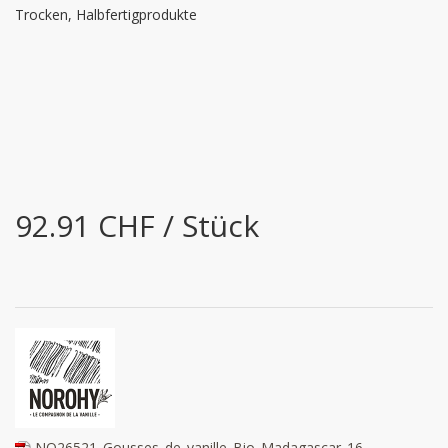
Trocken, Halbfertigprodukte
92.91 CHF / Stück
NO26521_Gousses_de_vanille_Bio_Madagascar_16-