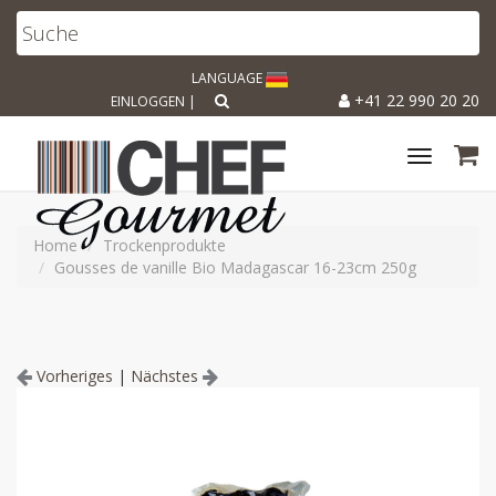
LANGUAGE
+41 22 990 20 20
EINLOGGEN
|
Toggle
navigat
Home
Trockenprodukte
Gousses de vanille Bio Madagascar 16-23cm 250g
Vorheriges
|
Nächstes