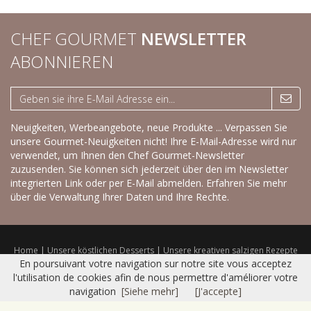
CHEF GOURMET
NEWSLETTER
ABONNIEREN
Neuigkeiten, Werbeangebote, neue Produkte ... Verpassen Sie
unsere Gourmet-Neuigkeiten nicht! Ihre E-Mail-Adresse wird nur
verwendet, um Ihnen den Chef Gourmet-Newsletter
zuzusenden. Sie können sich jederzeit über den im Newsletter
integrierten Link oder per E-Mail abmelden.
Erfahren Sie mehr
über die Verwaltung Ihrer Daten und Ihre Rechte.
Home
|
Unsere köstlichen Desserts
|
Unsere kreativen salzigen Rezepte
|
Trockenprodukte
|
Frisches Sortiment
|
Katalog
|
Kontakt
|
Sitemap
|
En poursuivant votre navigation sur notre site vous acceptez
Nutzungsbedingungen
l'utilisation de cookies afin de nous permettre d'améliorer votre
© 2016 CHEF GOURMET -
Réalisation Bexter
navigation
[Siehe mehr]
[J'accepte]