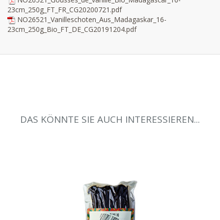
23cm_250g_FT_FR_CG20200721.pdf
NO26521_Vanilleschoten_Aus_Madagaskar_16-
23cm_250g_Bio_FT_DE_CG20191204.pdf
DAS KÖNNTE SIE AUCH INTERESSIEREN...