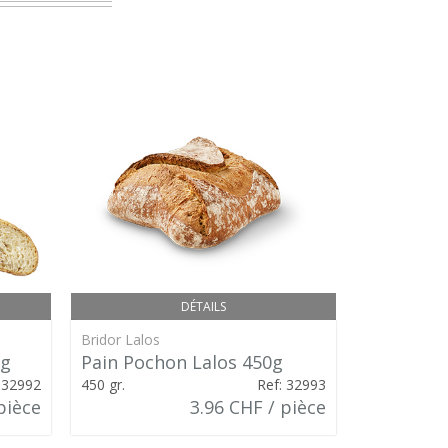
DÉTAILS
Bridor Lalos
Bridor Lalos
0g
Pain Pochon Lalos 450g
Le Compl
 32992
450 gr.
Ref: 32993
330 gr.
pièce
3.96 CHF / pièce