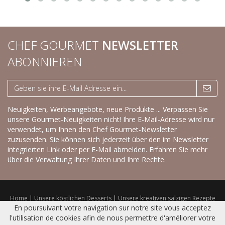
CHEF GOURMET
NEWSLETTER
ABONNIEREN
Neuigkeiten, Werbeangebote, neue Produkte ... Verpassen Sie
unsere Gourmet-Neuigkeiten nicht! Ihre E-Mail-Adresse wird nur
verwendet, um Ihnen den Chef Gourmet-Newsletter
zuzusenden. Sie können sich jederzeit über den im Newsletter
integrierten Link oder per E-Mail abmelden.
Erfahren Sie mehr
über die Verwaltung Ihrer Daten und Ihre Rechte.
Home
|
Unsere köstlichen Desserts
|
Unsere kreativen salzigen Rezepte
|
Trockenprodukte
|
Frisches Sortiment
|
Katalog
|
Kontakt
|
Sitemap
|
En poursuivant votre navigation sur notre site vous acceptez
Nutzungsbedingungen
l'utilisation de cookies afin de nous permettre d'améliorer votre
© 2016 CHEF GOURMET -
Réalisation Bexter