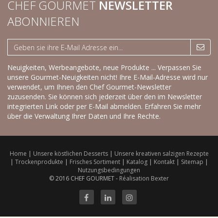
CHEF GOURMET
NEWSLETTER
ABONNIEREN
Neuigkeiten, Werbeangebote, neue Produkte ... Verpassen Sie
unsere Gourmet-Neuigkeiten nicht! Ihre E-Mail-Adresse wird nur
verwendet, um Ihnen den Chef Gourmet-Newsletter
zuzusenden. Sie können sich jederzeit über den im Newsletter
integrierten Link oder per E-Mail abmelden.
Erfahren Sie mehr
über die Verwaltung Ihrer Daten und Ihre Rechte.
Home
|
Unsere köstlichen Desserts
|
Unsere kreativen salzigen Rezepte
|
Trockenprodukte
|
Frisches Sortiment
|
Katalog
|
Kontakt
|
Sitemap
|
Nutzungsbedingungen
© 2016 CHEF GOURMET -
Réalisation Bexter