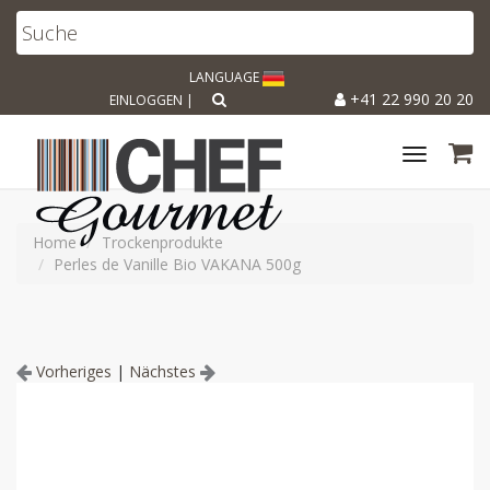
LANGUAGE
+41 22 990 20 20
EINLOGGEN
|
Toggle
navigat
Home
Trockenprodukte
Perles de Vanille Bio VAKANA 500g
Vorheriges
|
Nächstes