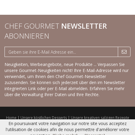
CHEF GOURMET
NEWSLETTER
ABONNIEREN
Neuigkeiten, Werbeangebote, neue Produkte ... Verpassen Sie
unsere Gourmet-Neuigkeiten nicht! Ihre E-Mail-Adresse wird nur
verwendet, um Ihnen den Chef Gourmet-Newsletter
zuzusenden. Sie können sich jederzeit über den im Newsletter
integrierten Link oder per E-Mail abmelden.
Erfahren Sie mehr
über die Verwaltung Ihrer Daten und Ihre Rechte.
Home
|
Unsere köstlichen Desserts
|
Unsere kreativen salzigen Rezepte
|
Trockenprodukte
|
Frisches Sortiment
|
Katalog
|
Kontakt
|
Sitemap
|
En poursuivant votre navigation sur notre site vous acceptez
Nutzungsbedingungen
l'utilisation de cookies afin de nous permettre d'améliorer votre
© 2016 CHEF GOURMET -
Réalisation Bexter