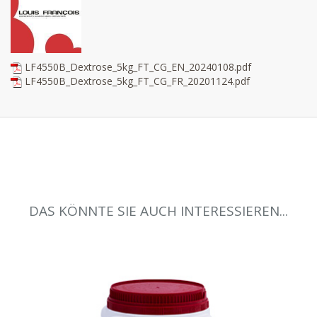
LF4550B_Dextrose_5kg_FT_CG_EN_20240108.pdf
LF4550B_Dextrose_5kg_FT_CG_FR_20201124.pdf
DAS KÖNNTE SIE AUCH INTERESSIEREN...