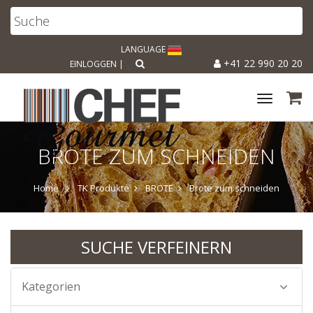
LANGUAGE
+41 22 990 20 20
EINLOGGEN
|
Toggle
navigat
BROTE ZUM SCHNEIDEN
Home
TK Produkte
BROTE
Brote zum schneiden
SUCHE VERFEINERN
Kategorien