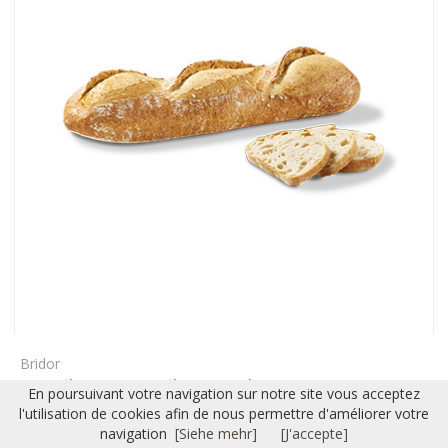
Bridor
Grand Parisien Lalos 1,100kg
En poursuivant votre navigation sur notre site vous acceptez
1,100 kg
Ref: 41016
l'utilisation de cookies afin de nous permettre d'améliorer votre
6.52 CHF / Stück
navigation
[Siehe mehr]
[J'accepte]