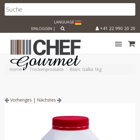
LANGUAGE
+41 22 990 20 20
EINLOGGEN
|
Toggle
navigat
Home
Trockenprodukte
Blanc Gallia 1kg
Vorheriges
|
Nächstes