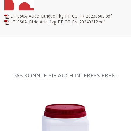
LF1060A_Acide_Citrique_1kg_FT_CG_FR_20230503.pdf
LF1060A_Citric_Acid_1kg_FT_CG_EN_20240212.pdf
DAS KÖNNTE SIE AUCH INTERESSIEREN...