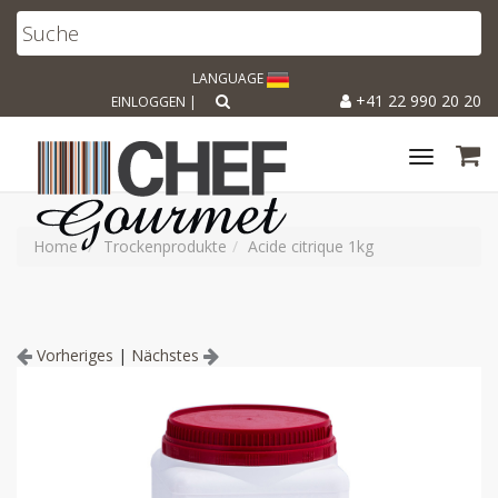
LANGUAGE
+41 22 990 20 20
EINLOGGEN
|
Toggle
navigat
Home
Trockenprodukte
Acide citrique 1kg
Vorheriges
|
Nächstes