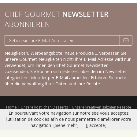
CHEF GOURMET
NEWSLETTER
ABONNIEREN
Neuigkeiten, Werbeangebote, neue Produkte ... Verpassen Sie
unsere Gourmet-Neuigkeiten nicht! Ihre E-Mail-Adresse wird nur
verwendet, um Ihnen den Chef Gourmet-Newsletter
zuzusenden. Sie können sich jederzeit über den im Newsletter
integrierten Link oder per E-Mail abmelden.
Erfahren Sie mehr
über die Verwaltung Ihrer Daten und Ihre Rechte.
Home
|
Unsere köstlichen Desserts
|
Unsere kreativen salzigen Rezepte
|
Trockenprodukte
|
Frisches Sortiment
|
Katalog
|
Kontakt
|
Sitemap
|
En poursuivant votre navigation sur notre site vous acceptez
Nutzungsbedingungen
l'utilisation de cookies afin de nous permettre d'améliorer votre
© 2016 CHEF GOURMET -
Réalisation Bexter
navigation
[Siehe mehr]
[J'accepte]