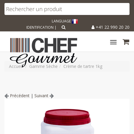
LANGUAGE
+41 22 990 20 20
IDENTIFICATION
|
Toggle
navigat
Accueil
Gamme Sèche
Crème de tartre 1kg
Précédent
|
Suivant