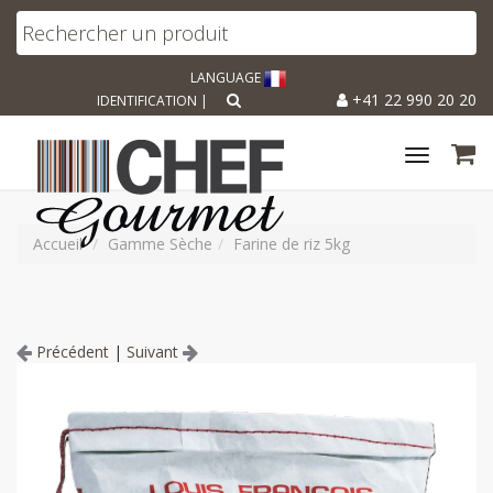
LANGUAGE
+41 22 990 20 20
IDENTIFICATION
|
Toggle
navigat
Accueil
Gamme Sèche
Farine de riz 5kg
Précédent
|
Suivant