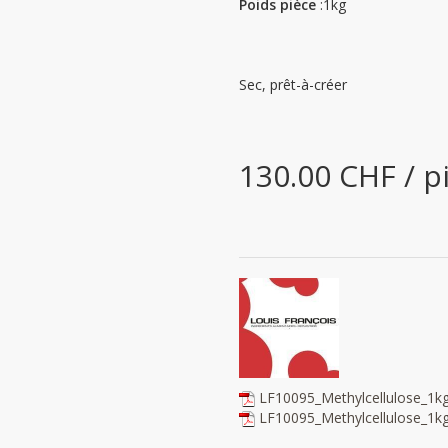
Poids pièce
:1kg
Sec, prêt-à-créer
130.00 CHF / p
LF10095_Methylcellulose_1
LF10095_Methylcellulose_1k