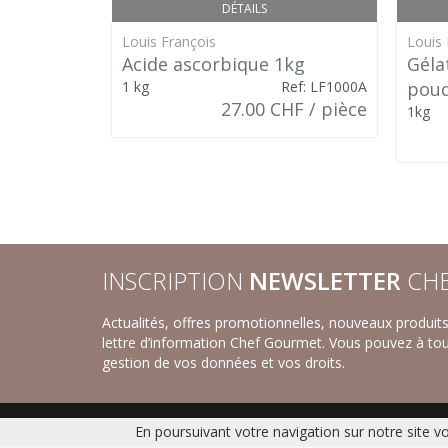
DÉTAILS
Louis François
Louis 
Acide ascorbique 1kg
Géla
1 kg
Ref: LF1000A
poud
27.00 CHF / pièce
1kg
INSCRIPTION
NEWSLETTER
CHE
Actualités, offres promotionnelles, nouveaux produi
lettre d’information Chef Gourmet. Vous pouvez à to
gestion de vos données et vos droits.
En poursuivant votre navigation sur notre site v
Accueil
|
Nos savoureux desserts sucrés
|
Nos recettes créa