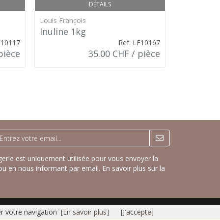
DÉTAILS
Louis François
Louis Franço
Inuline 1kg
Gélatine
F10117
Ref: LF10167
1kg
pièce
35.00 CHF / pièce
1 kg
rie est uniquement utilisée pour vous envoyer la
ou en nous informant par email.
En savoir plus sur la
er votre navigation
[En savoir plus]
[J'accepte]