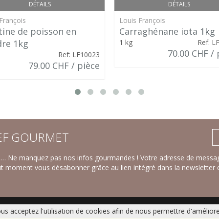
DÉTAILS
DÉTAILS
François
Louis François
tine de poisson en
Carraghénane iota 1kg
re 1kg
1 kg
Ref: L
70.00 CHF / 
Ref: LF10023
79.00 CHF / pièce
F GOURMET
ts… Ne manquez pas nos infos gourmandes ! Votre adresse de message
ut moment vous désabonner grâce au lien intégré dans la newsletter 
ous acceptez l'utilisation de cookies afin de nous permettre d'amélior
tives salées
|
Gamme Fraîche
|
Catalogue
|
Contact
|
Plan du site
|