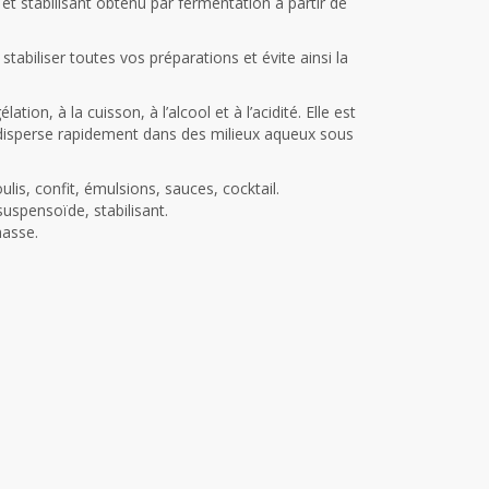
et stabilisant obtenu par fermentation à partir de
stabiliser toutes vos préparations et évite ainsi la
tion, à la cuisson, à l’alcool et à l’acidité. Elle est
e disperse rapidement dans des milieux aqueux sous
lis, confit, émulsions, sauces, cocktail.
suspensoïde, stabilisant.
masse.