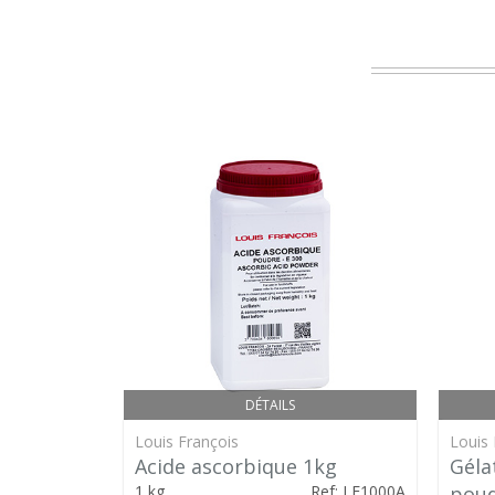
DÉTAILS
Louis François
Louis 
Acide ascorbique 1kg
Géla
1 kg
Ref: LF1000A
poud