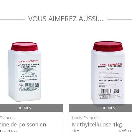
VOUS AIMEREZ AUSSI...
DÉTAILS
DÉTAILS
François
Louis François
tine de poisson en
Methylcellulose 1kg
re 1kg
1kg
Ref: L