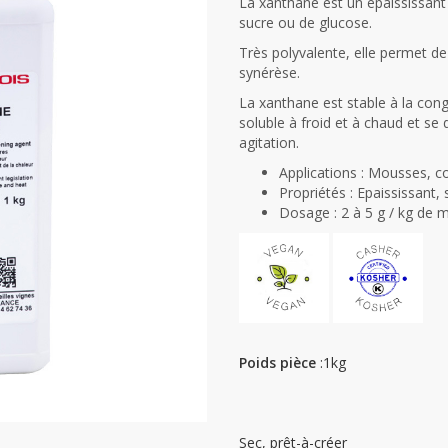
La xanthane est un épaississant 
sucre ou de glucose.
Très polyvalente, elle permet de 
synérèse.
La xanthane est stable à la congéla
soluble à froid et à chaud et s
agitation.
Applications : Mousses, cou
Propriétés : Epaississant, 
Dosage : 2 à 5 g / kg de 
Poids pièce
:1kg
Sec, prêt-à-créer