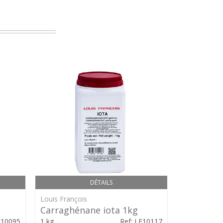
DÉTAILS
Louis François
Louis Franço
Carraghénane iota 1kg
Inuline 1
F10095
1 kg
Ref: LF10117