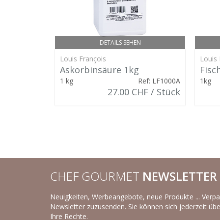
DETAILS SEHEN
Louis François
Louis 
Askorbinsäure 1kg
Fisc
1 kg
Ref: LF1000A
1kg
27.00 CHF / Stück
CHEF GOURMET
NEWSLETTER
Neuigkeiten, Werbeangebote, neue Produkte ... Verpa
Newsletter zuzusenden. Sie können sich jederzeit übe
Ihre Rechte.