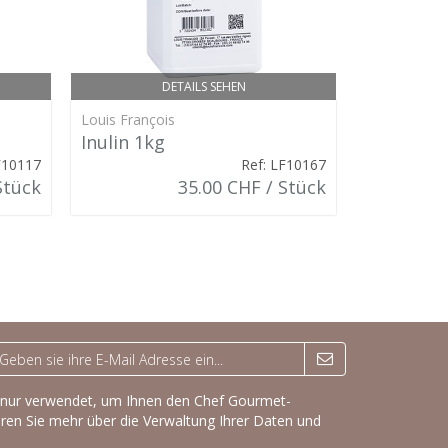
DETAILS SEHEN
Louis François
Louis Franço
Inulin 1kg
Rindergel
F10117
Ref: LF10167
1 kg
Stück
35.00 CHF / Stück
d nur verwendet, um Ihnen den Chef Gourmet-
hren Sie mehr über die Verwaltung Ihrer Daten und