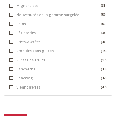
Mignardises
(33)
Nouveautés de la gamme surgelée
(50)
Pains
(63)
Pâtisseries
(38)
Prêts-à-créer
(46)
Produits sans gluten
(18)
Purées de fruits
(17)
Sandwichs
(33)
Snacking
(32)
Viennoiseries
(47)