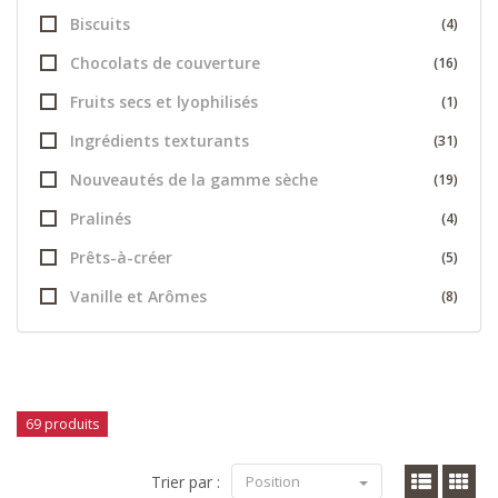
Biscuits
(4)
Chocolats de couverture
(16)
Fruits secs et lyophilisés
(1)
Ingrédients texturants
(31)
Nouveautés de la gamme sèche
(19)
Pralinés
(4)
Prêts-à-créer
(5)
Vanille et Arômes
(8)
69 produits
Trier par :
Position