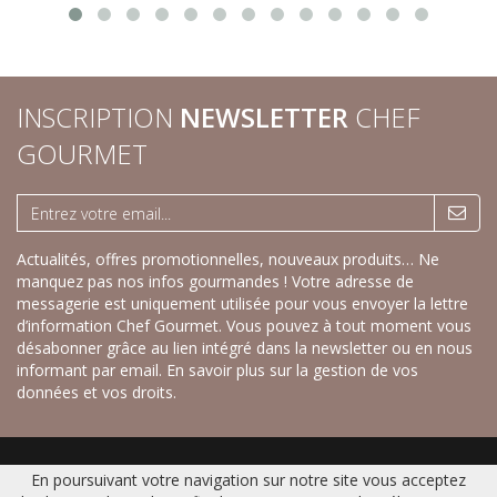
INSCRIPTION
NEWSLETTER
CHEF
GOURMET
Actualités, offres promotionnelles, nouveaux produits… Ne
manquez pas nos infos gourmandes ! Votre adresse de
messagerie est uniquement utilisée pour vous envoyer la lettre
d’information Chef Gourmet. Vous pouvez à tout moment vous
désabonner grâce au lien intégré dans la newsletter ou en nous
informant par email.
En savoir plus sur la gestion de vos
données et vos droits.
Accueil
|
Nos savoureux desserts sucrés
|
Nos recettes créatives salées
|
En poursuivant votre navigation sur notre site vous acceptez
Gamme Fraîche
|
Catalogue
|
Contact
|
Plan du site
|
Mentions légales