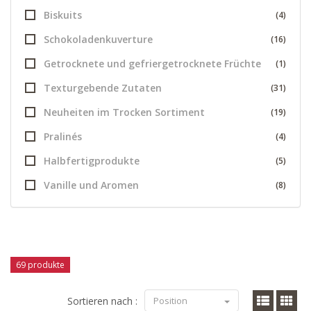
Biskuits
(4)
Schokoladenkuverture
(16)
Getrocknete und gefriergetrocknete Früchte
(1)
Texturgebende Zutaten
(31)
Neuheiten im Trocken Sortiment
(19)
Pralinés
(4)
Halbfertigprodukte
(5)
Vanille und Aromen
(8)
69 produkte
Sortieren nach :
Position