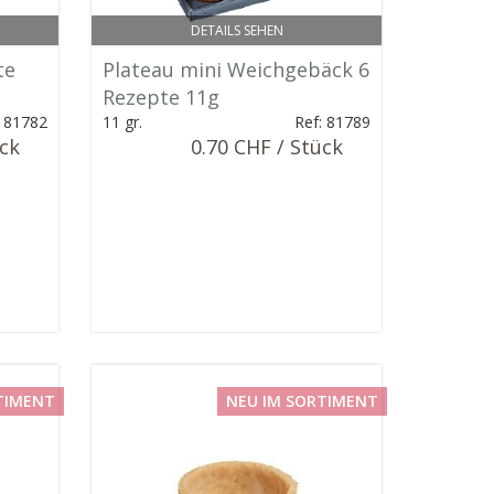
DETAILS SEHEN
te
Plateau mini Weichgebäck 6
Rezepte 11g
: 81782
11 gr.
Ref: 81789
ück
0.70 CHF / Stück
TIMENT
NEU IM SORTIMENT