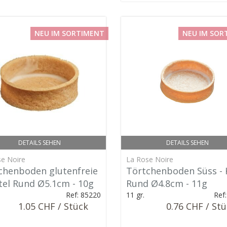
NEU IM SORTIMENT
NEU IM SOR
DETAILS SEHEN
DETAILS SEHEN
e Noire
La Rose Noire
chenboden glutenfreie
Törtchenboden Süss - 
ttel Rund Ø5.1cm - 10g
Rund Ø4.8cm - 11g
Ref: 85220
11 gr.
Ref
1.05 CHF / Stück
0.76 CHF / St