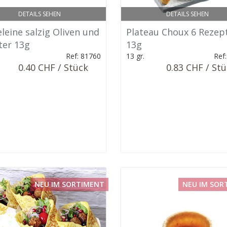
DETAILS SEHEN
DETAILS SEHEN
leine salzig Oliven und
Plateau Choux 6 Rezep
ter 13g
13g
Ref: 81760
13 gr.
Ref
0.40 CHF / Stück
0.83 CHF / St
NEU IM SORTIMENT
NEU IM SOR