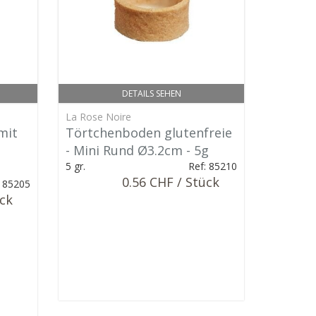
DETAILS SEHEN
La Rose Noire
mit
Törtchenboden glutenfreie
- Mini Rund Ø3.2cm - 5g
5 gr.
Ref: 85210
0.56 CHF / Stück
: 85205
ück