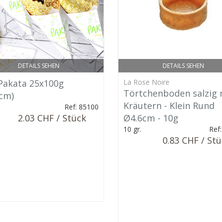
DETAILS SEHEN
DETAILS SEHEN
 Pakata 25x100g
La Rose Noire
Törtchenboden salzig 
cm)
Kräutern - Klein Rund
.
Ref: 85100
2.03 CHF / Stück
Ø4.6cm - 10g
10 gr.
Ref
0.83 CHF / St