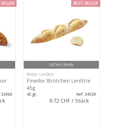
 SELLER
BEST SELLER
DETAILS SEHEN
Bridor Lenôtre
oir
Finedor Brötchen Lenôtre
45g
: 32960
45 gr.
Ref: 34530
ück
0.72 CHF / Stück