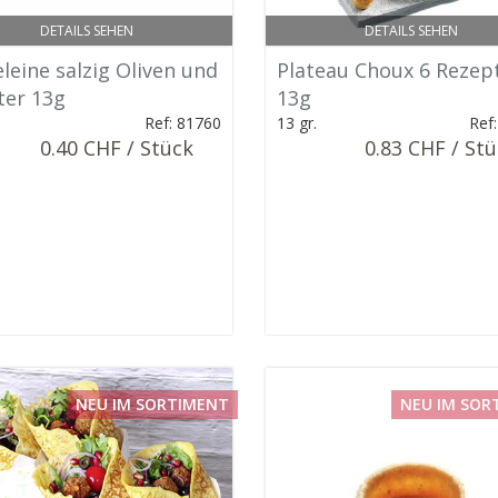
DETAILS SEHEN
DETAILS SEHEN
leine salzig Oliven und
Plateau Choux 6 Rezep
ter 13g
13g
Ref: 81760
13 gr.
Ref
0.40 CHF / Stück
0.83 CHF / St
NEU IM SORTIMENT
NEU IM SOR