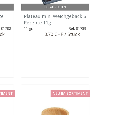
DETAILS SEHEN
te
Plateau mini Weichgebäck 6
Rezepte 11g
: 81782
11 gr.
Ref: 81789
ück
0.70 CHF / Stück
TIMENT
NEU IM SORTIMENT