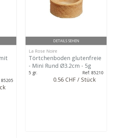
DETAILS SEHEN
La Rose Noire
mit
Törtchenboden glutenfreie
- Mini Rund Ø3.2cm - 5g
5 gr.
Ref: 85210
0.56 CHF / Stück
: 85205
ück