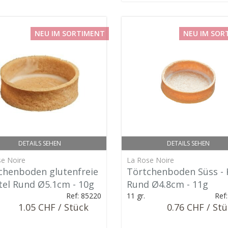
NEU IM SORTIMENT
NEU IM SOR
DETAILS SEHEN
DETAILS SEHEN
e Noire
La Rose Noire
chenboden glutenfreie
Törtchenboden Süss - 
ttel Rund Ø5.1cm - 10g
Rund Ø4.8cm - 11g
Ref: 85220
11 gr.
Ref
1.05 CHF / Stück
0.76 CHF / St