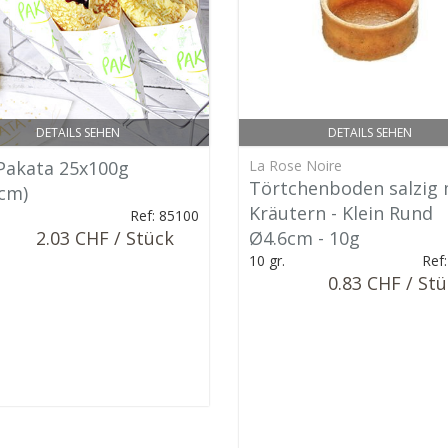
DETAILS SEHEN
DETAILS SEHEN
 Pakata 25x100g
La Rose Noire
Törtchenboden salzig 
cm)
Kräutern - Klein Rund
.
Ref: 85100
2.03 CHF / Stück
Ø4.6cm - 10g
10 gr.
Ref
0.83 CHF / St