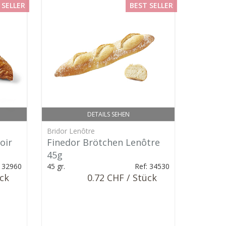
 SELLER
BEST SELLER
DETAILS SEHEN
Bridor Lenôtre
oir
Finedor Brötchen Lenôtre
45g
: 32960
45 gr.
Ref: 34530
ück
0.72 CHF / Stück