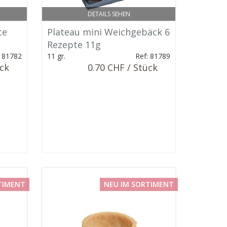
DETAILS SEHEN
te
Plateau mini Weichgebäck 6
Rezepte 11g
: 81782
11 gr.
Ref: 81789
ück
0.70 CHF / Stück
TIMENT
NEU IM SORTIMENT