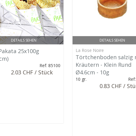
DETAILS SEHEN
DETAILS SEHEN
 Pakata 25x100g
La Rose Noire
Törtchenboden salzig 
cm)
Kräutern - Klein Rund
.
Ref: 85100
2.03 CHF / Stück
Ø4.6cm - 10g
10 gr.
Ref
0.83 CHF / St