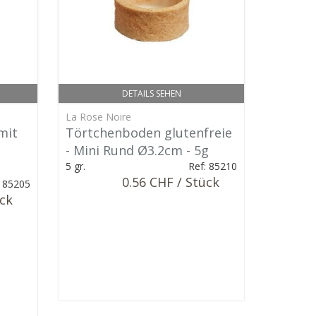
DETAILS SEHEN
La Rose Noire
mit
Törtchenboden glutenfreie
- Mini Rund Ø3.2cm - 5g
5 gr.
Ref: 85210
0.56 CHF / Stück
: 85205
ück