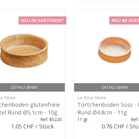
NEU IM SORTIMENT
NEU IM SOR
DETAILS SEHEN
DETAILS SEHEN
e Noire
La Rose Noire
chenboden glutenfreie
Törtchenboden Süss - 
ttel Rund Ø5.1cm - 10g
Rund Ø4.8cm - 11g
Ref: 85220
11 gr.
Ref
1.05 CHF / Stück
0.76 CHF / St