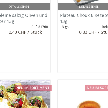
DETAILS SEHEN
DETAILS SEHEN
leine salzig Oliven und
Plateau Choux 6 Rezep
ter 13g
13g
Ref: 81760
13 gr.
Ref
0.40 CHF / Stück
0.83 CHF / St
NEU IM SORTIMENT
NEU IM SOR