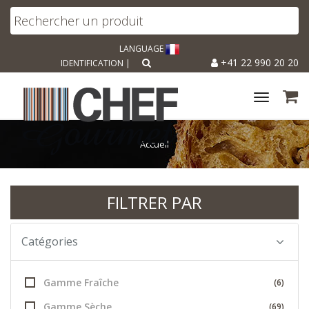
LANGUAGE
+41 22 990 20 20
IDENTIFICATION
|
Toggle
navigat
Accueil
FILTRER PAR
Catégories
Gamme Fraîche
(6)
Gamme Sèche
(69)