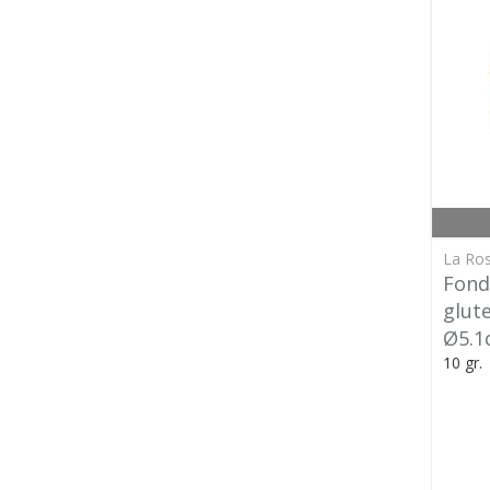
La Ros
Fond
glut
Ø5.1
10 gr.