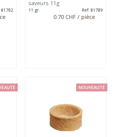
saveurs 11g
: 81782
11 gr.
Ref: 81789
èce
0.70 CHF / pièce
VEAUTÉ
NOUVEAUTÉ