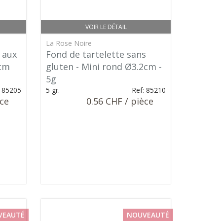
VOIR LE DÉTAIL
La Rose Noire
 aux
Fond de tartelette sans
4cm
gluten - Mini rond Ø3.2cm -
5g
: 85205
5 gr.
Ref: 85210
èce
0.56 CHF / pièce
VEAUTÉ
NOUVEAUTÉ