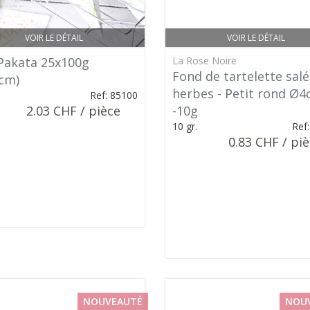
VOIR LE DÉTAIL
VOIR LE DÉTAIL
 Pakata 25x100g
La Rose Noire
Fond de tartelette salé
cm)
herbes - Petit rond Ø
.
Ref: 85100
2.03 CHF / pièce
-10g
10 gr.
Ref
0.83 CHF / pi
NOUVEAUTÉ
NOU