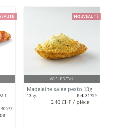
VEAUTÉ
NOUVEAUTÉ
VOIR LE DÉTAIL
Madeleine salée pesto 13g
oir
13 gr.
Ref: 81759
0.40 CHF / pièce
: 40677
èce