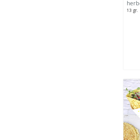
herb
13 gr.