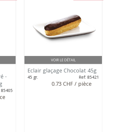
VOIR LE DÉTAIL
Eclair glaçage Chocolat 45g
é -
45 gr.
Ref: 85421
g
0.73 CHF / pièce
: 85405
èce