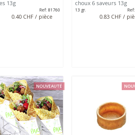
es 13g
choux 6 saveurs 13g
Ref: 81760
13 gr.
Ref
0.40 CHF / pièce
0.83 CHF / pi
NOUVEAUTÉ
NOU