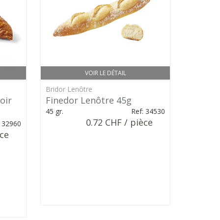
VOIR LE DÉTAIL
Bridor Lenôtre
oir
Finedor Lenôtre 45g
45 gr.
Ref: 34530
0.72 CHF / pièce
: 32960
èce