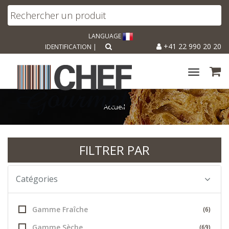
LANGUAGE
+41 22 990 20 20
IDENTIFICATION
|
Toggle
navigat
Accueil
FILTRER PAR
Catégories
Gamme Fraîche
(6)
Gamme Sèche
(69)