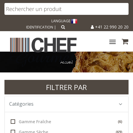
LANGUAGE
+41 22 990 20 20
IDENTIFICATION
|
Toggle
navigat
Accueil
FILTRER PAR
Catégories
Gamme Fraîche
(6)
Gamme Sèche
(69)