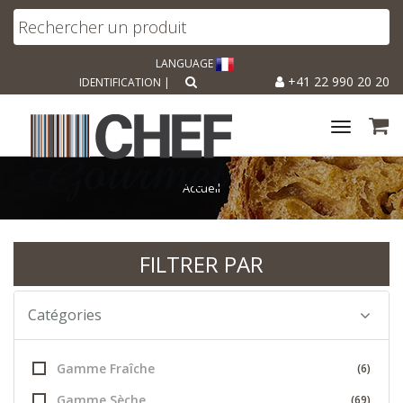
LANGUAGE
+41 22 990 20 20
IDENTIFICATION
|
Toggle
navigat
Accueil
FILTRER PAR
Catégories
Gamme Fraîche
(6)
Gamme Sèche
(69)