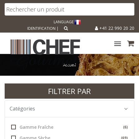
LANGUAGE
+41 22 990 20 20
IDENTIFICATION
|
Toggle
navigat
Accueil
FILTRER PAR
Catégories
Gamme Fraîche
(6)
Gamme Sèche
(69)